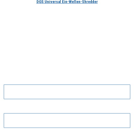
DGS Universal Ein-Wellen-Shredder
Haben Sie Fragen zu dieser Produktlinie?
Name und Vorname
*
Telefon
*