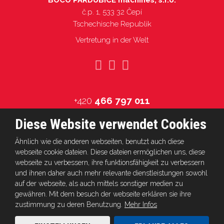
BOCO PARDUBICE machines, s.r.o.
č.p. 1, 533 32 Čepí
Tschechische Republik
Vertretung in der Welt
+420
466 797 011
info@boco.cz
Diese Website verwendet Cookies
Ähnlich wie die anderen webseiten, benutzt auch diese
webseite cookie dateien. Diese dateien ermöglichen uns, diese
webseite zu verbessern, ihre funktionsfähigkeit zu verbessern
© 2026, BOCO PARDUBICE machines, s.r.o.
und ihnen daher auch mehr relevante dienstleistungen sowohl
auf der webseite, als auch mittels sonstiger medien zu
gewähren. Mit dem besuch der webseite erklären sie ihre
Diese Website ist durch reCAPTCHA geschützt und es gelten die
zustimmung zu deren Benutzung.
Mehr Infos
Datenschutzbestimmungen
und
Nutzungsbedingungen
von Google.