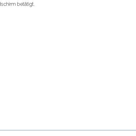
schirm betätigt.
teressiere mich für dieses 
Kontaktieren Sie uns