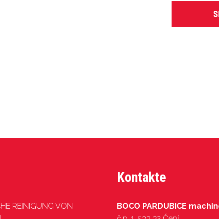
S
Kontakte
CHE REINIGUNG VON
BOCO PARDUBICE machines
N
č.p. 1, 533 32 Čepí