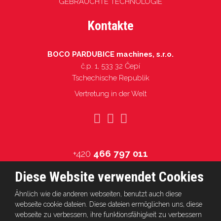
GEBRAUCHTE TECHNOLOGIE
Kontakte
BOCO PARDUBICE machines, s.r.o.
č.p. 1, 533 32 Čepí
Tschechische Republik
Vertretung in der Welt
+420
466 797 011
info@boco.cz
Diese Website verwendet Cookies
Ähnlich wie die anderen webseiten, benutzt auch diese
webseite cookie dateien. Diese dateien ermöglichen uns, diese
webseite zu verbessern, ihre funktionsfähigkeit zu verbessern
© 2026, BOCO PARDUBICE machines, s.r.o.